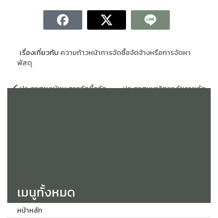
เรื่องเกี่ยวกับ
ความก้าวหน้าการจัดซื้อจัดจ้างหรือการจัดหา
พัสดุ
แนะแนว
ประกาศผลผู้ชนะการจัดซื้อจัด
ประกาศมหาวิทยาลัยราชภัฏ
เรื่อง
จ้างหรือผู้ได้รับการคัดเลือก และ
สกลนคร เรื่อง ยกเลิกประกาศ
สาระสำคัญของสัญญาหรือข้อ
ประกวดราคาซื้อชุดครุภัณฑ์
ตกลงเป็นหนังสือ ประจำไตรมาส
เครื่องกรองน้ำบริสุทธิ์คุณภาพ
ที่ 2/2567 (เดือน มกราคม พ.ศ.
สูง สำหรับงานวิเคราะห์ทดสอบ
2567 ถึงเดือน มีนาคม พ.ศ.
และวิจัย ตำบลธาตุเชิงชุม อำเภอ
2567)
เมืองสกลนคร จังหวัดสกลนคร
จำนวน 1 ชุด ด้วยวิธีประกวด
ราคาอิเล็กทรอนิกส์ (e-
bidding) เลขที่ 24/2567
เมนูทั้งหมด
หน้าหลัก