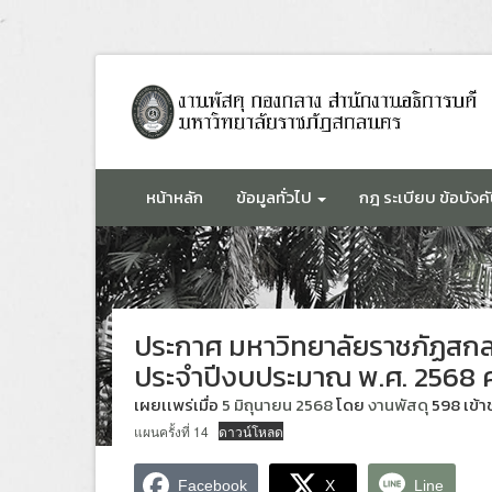
ข้าม
ไป
ยัง
เนื้อหา
หน้าหลัก
ข้อมูลทั่วไป
กฎ ระเบียบ ข้อบังคั
ประกาศ มหาวิทยาลัยราชภัฏสกลน
ประจำปีงบประมาณ พ.ศ. 2568 ครั
เผยเเพร่เมื่อ
5 มิถุนายน 2568
โดย
งานพัสดุ
598 เข้า
แผนครั้งที่ 14
ดาวน์โหลด
Facebook
X
Line