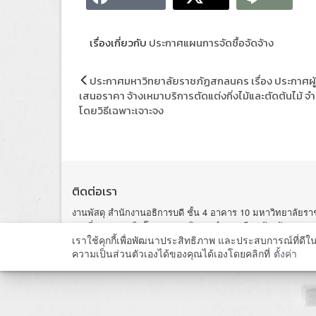
เรื่องเกี่ยวกับ
ประกาศแผนการจัดซื้อจัดจ้าง
แนะแนว
ประกาศมหาวิทยาลัยราชภัฏสกลนคร เรื่อง ประกาศผู
เรื่อง
เสนอราคา จ้างเหมาบริการตัดแต่งกิ่งไม้และตัดต้นไม้ จ
โดยวิธีเฉพาะเจาะจง
ติดต่อเรา
งานพัสดุ สำนักงานอธิการบดี ชั้น 4 อาคาร 10 มหาวิทยาลัย
เลขที่ 680 ถนนนิตโย ต. ธาตุเชิงชุม อำเภอเมือง จังหวัดสกลน
โทรศัพท์ 042-970049 โทรภายใน 112
เราใช้คุกกี้เพื่อพัฒนาประสิทธิภาพ และประสบการณ์ที่ดี
ความเป็นส่วนตัวเองได้ของคุณได้เองโดยคลิกที่
ตั้งค่า
Copyright@ 2015 Sakon Nakhon Rajabhat Universi