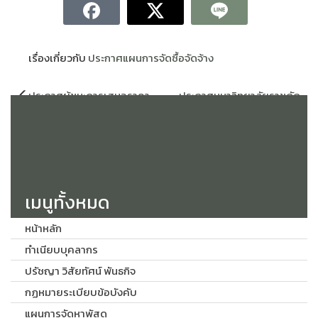
เรื่องเกี่ยวกับ
ประกาศแผนการจัดซื้อจัดจ้าง
แนะแนว
ประกาศผู้ชนะการเสนอราคา
ประกาศมหาวิทยาลัยราชภัฏ
เรื่อง
ซื้อชุดเครื่องเสียงสำหรับห้อง
สกลนคร เรื่อง ประกวดราคาซื้อ
ประชุม จำนวน 1 ชุด โดยวิธีเฉพาะ
ชุดครุภัณฑ์เครื่องกลั่นน้ำมันหอม
เจาะจง
ระเหย (Essential oil distiller)
จำนวน 1 ชุด ด้วยวิธีประกวด
ราคาอิเล็กทรอนิกส์ (e-
bidding)
เมนูทั้งหมด
หน้าหลัก
ทำเนียบบุคลากร
ปรัชญา วิสัยทัศน์ พันธกิจ
กฏหมายระเบียบข้อบังคับ
แผนการจัดหาพัสดุ