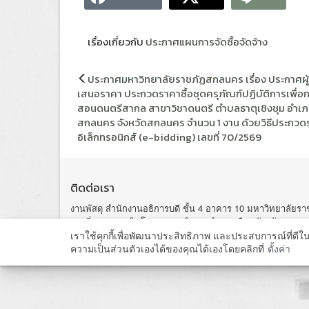
เรื่องเกี่ยวกับ
ประกาศแผนการจัดซื้อจัดจ้าง
แนะแนว
ประกาศมหาวิทยาลัยราชภัฏสกลนคร เรื่อง ประกาศผู
เรื่อง
เสนอราคา ประกวดราคาซื้อชุดครุภัณฑ์ปฏิบัติการเพื่อ
สอนดนตรีสากล สาขาวิชาดนตรี ตำบลธาตุเชิงชุม อำเภ
สกลนคร จังหวัดสกลนคร จำนวน 1 งาน ด้วยวิธีประกวด
อิเล็กทรอนิกส์ (e-bidding) เลขที่ 70/2569
ติดต่อเรา
งานพัสดุ สำนักงานอธิการบดี ชั้น 4 อาคาร 10 มหาวิทยาลัย
เลขที่ 680 ถนนนิตโย ต. ธาตุเชิงชุม อำเภอเมือง จังหวัดสกลน
โทรศัพท์ 042-970049 โทรภายใน 112
เราใช้คุกกี้เพื่อพัฒนาประสิทธิภาพ และประสบการณ์ที่ดี
ความเป็นส่วนตัวเองได้ของคุณได้เองโดยคลิกที่
ตั้งค่า
Copyright@ 2015 Sakon Nakhon Rajabhat Universi