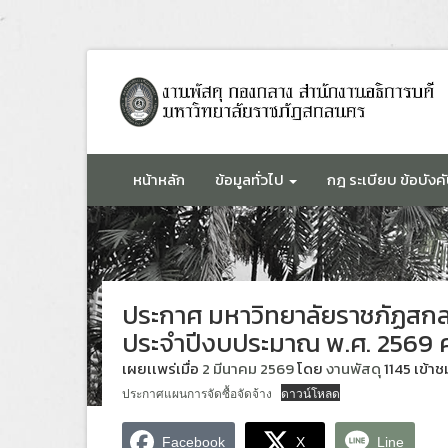
ข้าม
ไป
ยัง
เนื้อหา
หน้าหลัก
ข้อมูลทั่วไป
กฎ ระเบียบ ข้อบังคั
ประกาศ มหาวิทยาลัยราชภัฏสกลน
ประจำปีงบประมาณ พ.ศ. 2569 ครั
เผยเเพร่เมื่อ
2 มีนาคม 2569
โดย
งานพัสดุ
1145 เข้าช
ประกาศแผนการจัดซื้อจัดจ้าง
ดาวน์โหลด
Facebook
X
Line