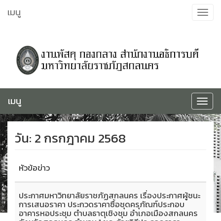
ข้าม
เมนู
Toggle
ไป
navigat
ยัง
เนื้อหา
เมนู
Toggle
navigat
วัน:
2 กรกฎาคม 2568
หัวข้อข่าว
ประกาศมหาวิทยาลัยราชภัฏสกลนคร เรื่องประกาศผู้ชนะ
การเสนอราคา ประกวดราคาซื้อชุดครุภัณฑ์ประกอบ
อาคารหอประชุม ตำบลธาตุเชิงชุม อำเภอเมืองสกลนคร