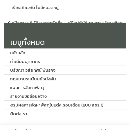
เรื่องเกี่ยวกับ
ไม่มีหมวดหมู่
แนะแนว
คู่มือการปฏิบัติงานการจัดซื้อ
คู่มือปฏิบัติงานการบริหารพัสดุ
เรื่อง
โดยวิธีคัดเลือก
(การเก็บ การบันทึก การเบิกจ่าย)
เมนูทั้งหมด
หน้าหลัก
ทำเนียบบุคลากร
ปรัชญา วิสัยทัศน์ พันธกิจ
กฏหมายระเบียบข้อบังคับ
แผนการจัดหาพัสดุ
รายงานขอซื้อขอจ้าง
สรุปผลการจัดหาพัสดุในแต่ละรอบเดือน (แบบ สขร.1)
ติดต่อเรา